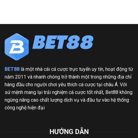
BET88
là một nhà cái cá cược trực tuyến uy tín, hoạt động từ
năm 2011 và nhanh chóng trở thành một trong những địa chỉ
hàng đầu cho người chơi yêu thích cá cược tại châu Á. Với
sứ mệnh mang lại trải nghiệm cá cược tốt nhất, Bet88 không
ngừng nâng cao chất lượng dịch vụ và đầu tư vào hệ thống
công nghệ hiện đại
HƯỚNG DẴN