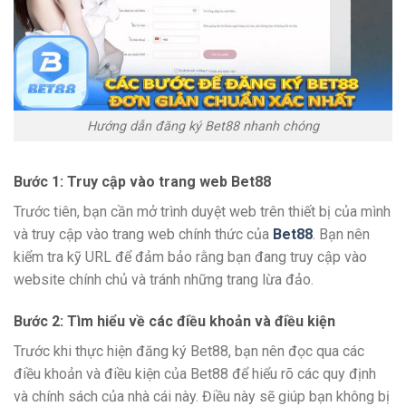
Hướng dẫn đăng ký Bet88 nhanh chóng
Bước 1: Truy cập vào trang web Bet88
Trước tiên, bạn cần mở trình duyệt web trên thiết bị của mình
và truy cập vào trang web chính thức của
Bet88
. Bạn nên
kiểm tra kỹ URL để đảm bảo rằng bạn đang truy cập vào
website chính chủ và tránh những trang lừa đảo.
Bước 2: Tìm hiểu về các điều khoản và điều kiện
Trước khi thực hiện đăng ký Bet88, bạn nên đọc qua các
điều khoản và điều kiện của Bet88 để hiểu rõ các quy định
và chính sách của nhà cái này. Điều này sẽ giúp bạn không bị