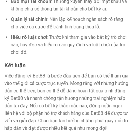
Bảo mật tài khoản
: Thường xuyên thay đổi mật khẩu và
không chia sẻ thông tin tài khoản cho bất kỳ ai.
Quản lý tài chính
: Nên lập kế hoạch ngân sách rõ ràng
cho việc cá cược để tránh tình trạng thua lỗ.
Hiểu rõ luật chơi
: Trước khi tham gia vào bất kỳ trò chơi
nào, hãy đọc và hiểu rõ các quy định và luật chơi của trò
chơi đó.
Kết luận
Việc đăng ký Bet88 là bước đầu tiên để bạn có thể tham gia
vào thế giới cá cược trực tuyến. Mong rằng với những hướng
dẫn cụ thể trên, bạn có thể dễ dàng hoàn tất quá trình đăng
ký Bet88 và nhanh chóng tận hưởng những trải nghiệm hấp
dẫn tại đây. Nếu có bất kỳ thắc mắc nào, đừng ngần ngại
liên hệ với bộ phận hỗ trợ khách hàng của Bet88 để được tư
vấn và giải đáp. Chúc bạn tận hưởng những phút giây giải trí
hấp dẫn và đạt được nhiều kết quả như mong đợi!