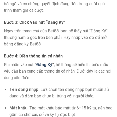
bỡ ngỡ và có những quyết định đúng đắn trong suốt quá
trình tham gia cá cược.
Bước 3: Click vào nút “Đăng Ký”
Ngay trên trang chủ của Bet88, bạn sẽ thấy nút “Đăng Ký”
thường nằm ở góc trên bên phải. Hãy nhấp vào đó để mở
bảng đăng ký Bet88.
Bước 4: Điền thông tin cá nhân
Khi nhấn vào nút
“
Đăng Ký
”
, hệ thống sẽ hiển thị biểu mẫu
yêu cầu bạn cung cấp thông tin cá nhân. Dưới đây là các nội
dung cần điền:
Tên đăng nhập:
Lựa chọn tên đăng nhập bạn muốn sử
dụng và đảm bảo chưa bị trùng với người khác.
Mật khẩu:
Tạo mật khẩu bảo mật từ 6–15 ký tự, nên bao
gồm cả chữ cái, số và ký tự đặc biệt.