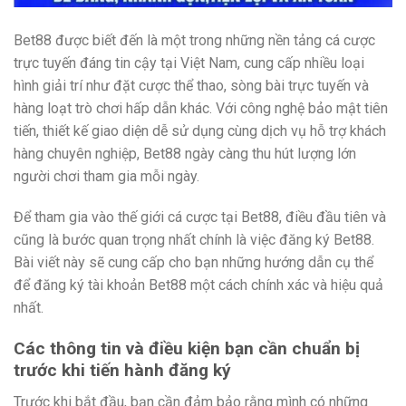
Bet88 được biết đến là một trong những nền tảng cá cược
trực tuyến đáng tin cậy tại Việt Nam, cung cấp nhiều loại
hình giải trí như đặt cược thể thao, sòng bài trực tuyến và
hàng loạt trò chơi hấp dẫn khác. Với công nghệ bảo mật tiên
tiến, thiết kế giao diện dễ sử dụng cùng dịch vụ hỗ trợ khách
hàng chuyên nghiệp, Bet88 ngày càng thu hút lượng lớn
người chơi tham gia mỗi ngày.
Để tham gia vào thế giới cá cược tại Bet88, điều đầu tiên và
cũng là bước quan trọng nhất chính là việc đăng ký Bet88.
Bài viết này sẽ cung cấp cho bạn những hướng dẫn cụ thể
để đăng ký tài khoản Bet88 một cách chính xác và hiệu quả
nhất.
Các thông tin và điều kiện bạn cần chuẩn bị
trước khi tiến hành đăng ký
Trước khi bắt đầu, bạn cần đảm bảo rằng mình có những