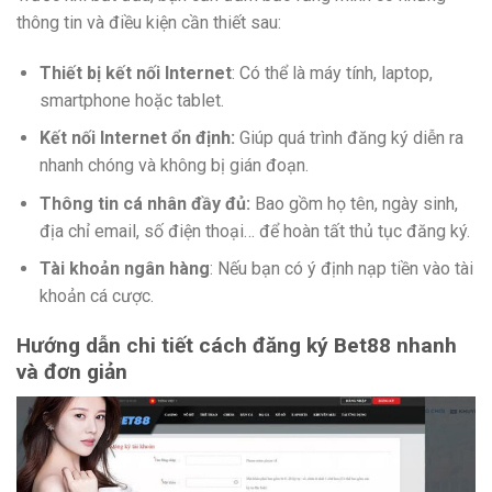
thông tin và điều kiện cần thiết sau:
Thiết bị kết nối Internet
: Có thể là máy tính, laptop,
smartphone hoặc tablet.
Kết nối Internet ổn định:
Giúp quá trình đăng ký diễn ra
nhanh chóng và không bị gián đoạn.
Thông tin cá nhân đầy đủ:
Bao gồm họ tên, ngày sinh,
địa chỉ email, số điện thoại… để hoàn tất thủ tục đăng ký.
Tài khoản ngân hàng
: Nếu bạn có ý định nạp tiền vào tài
khoản cá cược.
Hướng dẫn chi tiết cách đăng ký Bet88 nhanh
và đơn giản