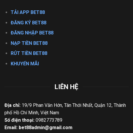
TẢI APP BET88
ĐĂNG KÝ BET88
ĐĂNG NHẬP BET88
NẠP TIỀN BET88
RÚT TIỀN BET88
KHUYẾN MÃI
LIÊN HỆ
Địa chỉ:
19/9 Phan Văn Hớn, Tân Thới Nhất, Quận 12, Thành
phố Hồ Chí Minh, Việt Nam
Số điện thoại:
0982773789
Email:
bet88admin@gmail.com