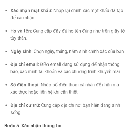
Xác nhận mật khẩu:
Nhập lại chính xác mật khẩu đã tạo
để xác nhận.
Họ và tên:
Cung cấp đầy đủ họ tên đúng như trên giấy tờ
tùy thân.
Ngày sinh:
Chọn ngày, tháng, năm sinh chính xác của bạn.
Địa chỉ email:
Điền email đang sử dụng để nhận thông
báo, xác minh tài khoản và các chương trình khuyến mãi.
Số điện thoại:
Nhập số điện thoại cá nhân để nhận mã
xác thực hoặc liên hệ khi cần thiết.
Địa chỉ cư trú:
Cung cấp địa chỉ nơi bạn hiện đang sinh
sống.
Bước 5: Xác nhận thông tin