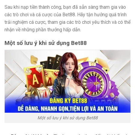
Sau khi nạp tiền thành công, bạn đã sẵn sàng tham gia vào
các trò chơi và cá cược của Bet88. Hãy tận hưởng quá trình
trải nghiệm cá cược, tham gia các trò chơi yêu thích và có thể
nhận về những phần thưởng hấp dẫn.
Một số lưu ý khi sử dụng Bet88
Một số lưu ý khi sử dụng Bet88