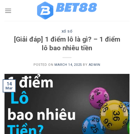
Skip
to
content
XỔ SỐ
[Giải đáp] 1 điểm lô là gì? – 1 điểm
lô bao nhiêu tiền
POSTED ON
MARCH 14, 2025
BY
ADMIN
14
Mar