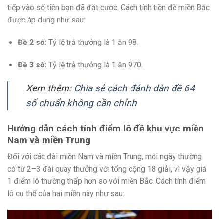
tiếp vào số tiền bạn đã đặt cược. Cách tính tiền đề miền Bắc
được áp dụng như sau:
Đề 2 số:
Tỷ lệ trả thưởng là 1 ăn 98.
Đề 3 số:
Tỷ lệ trả thưởng là 1 ăn 970.
Xem thêm:
Chia sẻ cách đánh dàn đề 64
số chuẩn không cần chỉnh
Hướng dẫn cách tính điểm lô đề khu vực miền
Nam và miền Trung
Đối với các đài miền Nam và miền Trung, mỗi ngày thường
có từ 2–3 đài quay thưởng với tổng cộng 18 giải, vì vậy giá
1 điểm lô thường thấp hơn so với miền Bắc. Cách tính điểm
lô cụ thể của hai miền này như sau: