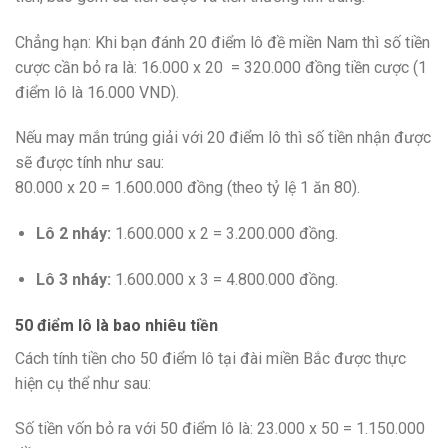
Chẳng hạn: Khi bạn đánh 20 điểm lô đề miền Nam thì số tiền
cược cần bỏ ra là: 16.000 x 20 = 320.000 đồng tiền cược (1
điểm lô là 16.000 VND).
Nếu may mắn trúng giải với 20 điểm lô thì số tiền nhận được
sẽ được tính như sau:
80.000 x 20 = 1.600.000 đồng (theo tỷ lệ 1 ăn 80).
Lô 2 nháy:
1.600.000 x 2 = 3.200.000 đồng.
Lô 3 nháy:
1.600.000 x 3 = 4.800.000 đồng.
50 điểm lô là bao nhiêu tiền
Cách tính tiền cho 50 điểm lô tại đài miền Bắc được thực
hiện cụ thể như sau:
Số tiền vốn bỏ ra với 50 điểm lô là: 23.000 x 50 = 1.150.000