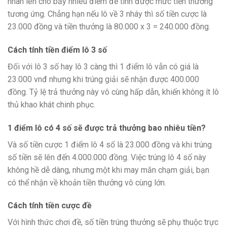
nhân lên cho bấy nhiêu điểm để tính được mức tiền thưởng
tương ứng. Chẳng hạn nếu lô về 3 nháy thì số tiền cược là
23.000 đồng và tiền thưởng là 80.000 x 3 = 240.000 đồng.
Cách tính tiền điểm lô 3 số
Đối với lô 3 số hay lô 3 càng thì 1 điểm lô vẫn có giá là
23.000 vnđ nhưng khi trúng giải sẽ nhận được 400.000
đồng. Tỷ lệ trả thưởng này vô cùng hấp dẫn, khiến không ít lô
thủ khao khát chinh phục.
1 điểm lô có 4 số sẽ được trả thưởng bao nhiêu tiền?
Và số tiền cược 1 điểm lô 4 số là 23.000 đồng và khi trúng
số tiền sẽ lên đến 4.000.000 đồng. Việc trúng lô 4 số này
không hề dễ dàng, nhưng một khi may mắn chạm giải, bạn
có thể nhận về khoản tiền thưởng vô cùng lớn.
Cách tính tiền cược đề
Với hình thức chơi đề, số tiền trúng thưởng sẽ phụ thuộc trực