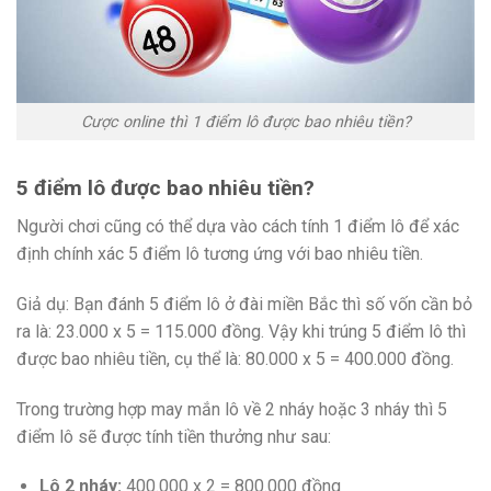
Cược online thì 1 điểm lô được bao nhiêu tiền?
5 điểm lô được bao nhiêu tiền?
Người chơi cũng có thể dựa vào cách tính 1 điểm lô để xác
định chính xác 5 điểm lô tương ứng với bao nhiêu tiền.
Giả dụ: Bạn đánh 5 điểm lô ở đài miền Bắc thì số vốn cần bỏ
ra là: 23.000 x 5 = 115.000 đồng. Vậy khi trúng 5 điểm lô thì
được bao nhiêu tiền, cụ thể là: 80.000 x 5 = 400.000 đồng.
Trong trường hợp may mắn lô về 2 nháy hoặc 3 nháy thì 5
điểm lô sẽ được tính tiền thưởng như sau:
Lô 2 nháy:
400.000 x 2 = 800.000 đồng