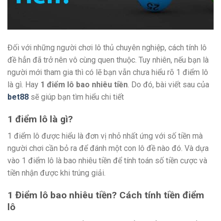
Đối với những người chơi lô thủ chuyên nghiệp, cách tính lô
đề hẳn đã trở nên vô cùng quen thuộc. Tuy nhiên, nếu bạn là
người mới tham gia thì có lẽ bạn vẫn chưa hiểu rõ 1 điểm lô
là gì. Hay
1 điểm lô bao nhiêu tiền
. Do đó, bài viết sau của
bet88
sẽ giúp bạn tìm hiểu chi tiết
1 điểm lô là gì?
1 điểm lô được hiểu là đơn vị nhỏ nhất ứng với số tiền mà
người chơi cần bỏ ra để đánh một con lô đề nào đó. Và dựa
vào 1 điểm lô là bao nhiêu tiền để tính toán số tiền cược và
tiền nhận được khi trúng giải.
1 Điểm lô bao nhiêu tiền? Cách tính tiền điểm
lô