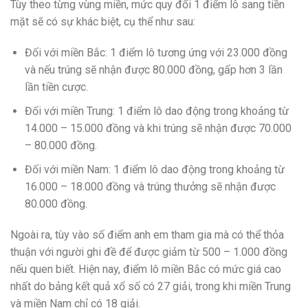
Tùy theo từng vùng miền, mức quy đổi 1 điểm lô sang tiền
mặt sẽ có sự khác biệt, cụ thể như sau:
Đối với miền Bắc: 1 điểm lô tương ứng với 23.000 đồng
và nếu trúng sẽ nhận được 80.000 đồng, gấp hơn 3 lần
lần tiền cược.
Đối với miền Trung: 1 điểm lô dao động trong khoảng từ
14.000 – 15.000 đồng và khi trúng sẽ nhận được 70.000
– 80.000 đồng.
Đối với miền Nam: 1 điểm lô dao động trong khoảng từ
16.000 – 18.000 đồng và trúng thưởng sẽ nhận được
80.000 đồng.
Ngoài ra, tùy vào số điểm anh em tham gia mà có thể thỏa
thuận với người ghi đề để được giảm từ 500 – 1.000 đồng
nếu quen biết. Hiện nay, điểm lô miền Bắc có mức giá cao
nhất do bảng kết quả xổ số có 27 giải, trong khi miền Trung
và miền Nam chỉ có 18 giải.